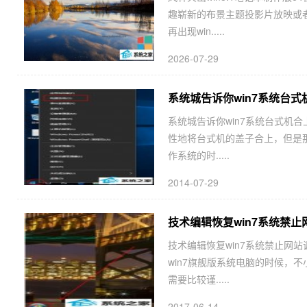
趣崭新的布景主题投影片放映或者
再出现win.....
2026-07-29
系统城告诉你win7系统台
系统城告诉你win7系统台式机
性地将台式机的盖子合上，但是那
作系统的时.....
2014-07-29
技术编辑恢复win7系统禁
技术编辑恢复win7系统禁止网
win7旗舰版系统电脑的时候，
需要比较谨.....
2017-06-14