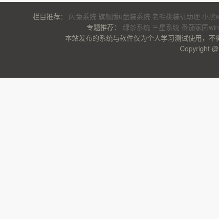
栏目推荐：
闪兔系统
旗舰版u盘装系统
老毛桃装机助理
小黑w
专题推荐：
绿茶系统
三星系统
番茄家园wi
本站发布的系统与软件仅为个人学习测试使用，不
Copyrigh