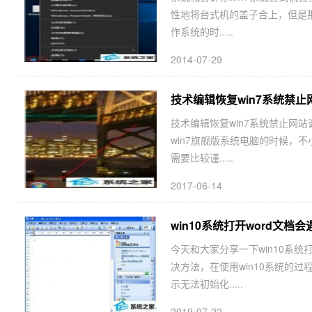
性地将台式机的盖子合上，但是那
作系统的时.....
2014-07-29
技术编辑恢复win7系统禁
技术编辑恢复win7系统禁止网
win7旗舰版系统电脑的时候，
需要比较谨.....
2017-06-14
win10系统打开word文档会遇
今天和大家分享一下win10系统打开
决方法，在使用win10系统的过
示无法初始化.....
2019-07-22