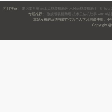
栏目推荐：
笔记本系统
雨木风林装机助理
木风雨林装机助手
飞飞u盘
专题推荐：
旗舰版装机助理
技术员装机助手
win10
本站发布的系统与软件仅为个人学习测试使用，不
Copyrigh