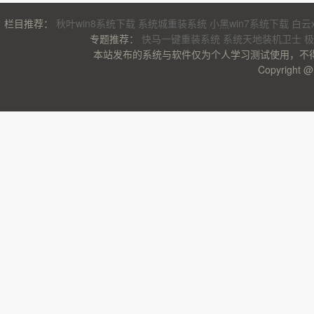
栏目推荐：
秋叶win8系统下载
系统城重装系统
小黑win7系统下载
白云
专题推荐：
快马一键重装系统
系统天地装机卫士
极
本站发布的系统与软件仅为个人学习测试使用，不
Copyrigh