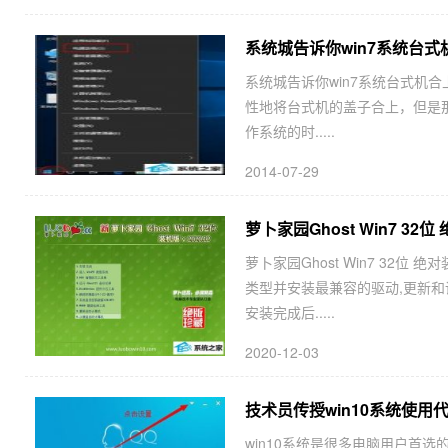
系统城告诉你win7系统台
系统城告诉你win7系统台式机
性地将台式机的盖子合上，但是那
作系统的时.....
2014-07-29
萝卜家园Ghost Win7 32位 
萝卜家园Ghost Win7 32位
类型并安装最兼容的驱动,更新和
安装完成后.....
2020-12-03
技术员传授win10系统使用
win10系统是很多电脑用户首选