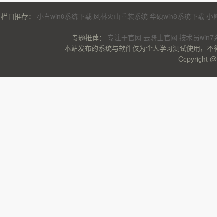
栏目推荐：
小白win8系统下载
风林火山重装系统
华硕win8系统下载
小
专题推荐：
专注于官网
云骑士官网
技术员win
本站发布的系统与软件仅为个人学习测试使用，不
Copyrigh