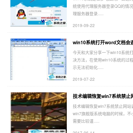
统使用代理服务器登录QQ的情况
理服务器登录.....
2019-09-22
win10系统打开word文档会遇
今天和大家分享一下win10系统打开
决方法，在使用win10系统的过
示无法初始化.....
2019-07-22
技术编辑恢复win7系统禁
技术编辑恢复win7系统禁止网
win7旗舰版系统电脑的时候，
需要比较谨.....
2017-06-14