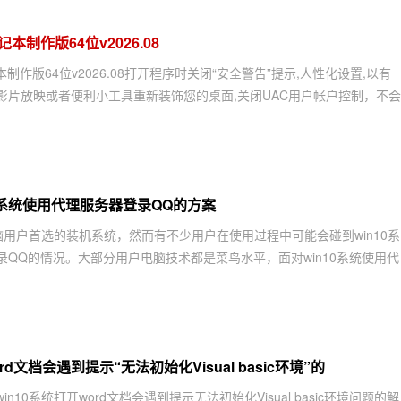
记本制作版64位v2026.08
记本制作版64位v2026.08打开程序时关闭“安全警告”提示,人性化设置,以有
影片放映或者便利小工具重新装饰您的桌面,关闭UAC用户帐户控制，不会
0系统使用代理服务器登录QQ的方案
电脑用户首选的装机系统，然而有不少用户在使用过程中可能会碰到win10系
录QQ的情况。大部分用户电脑技术都是菜鸟水平，面对win10系统使用代
rd文档会遇到提示“无法初始化Visual basic环境”的
n10系统打开word文档会遇到提示无法初始化Visual basic环境问题的解