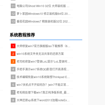
11
电脑公司Ghost Win10 32位 大师装机版 2020.12
12
萝卜家园Windows10 修正装机版64位 2021.05
13
番茄花园Windows7 精致装机版32位 2020.07
系统教程推荐
1
大师修复win7官方旗舰版iso下载推荐（64位）的问题?
2
win10系统文件夹无法共享的还原方案
3
老司机修复win7登录LoL提示“LoL登录时遇到了一个预期之外错误”的方
4
手把手演示win7系统QQ影音打开高清视频蓝屏绿屏的步骤?
5
技术编辑恢复win10系统联想Thinkpad E40笔记本安装后玩游戏总是关机
6
win7关机点不开如何办？|win7不能正常关机的处理方法
7
老毛桃处理下载win7真正纯净版系统_最新win7真正纯净版系统下载地址
8
大神还原xp系统下word2013加载noteExpress后停止工作的技巧?