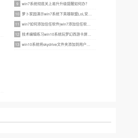
9
win7系统彻底关上易升升级提醒如何办？
10
萝卜家园演示win7系统下英雄联盟LoL安装失败的方案?
11
win7如何添加信任软件|win7添加信任软件的办法
12
技术编辑练习win10系统玩梦幻西游卡屏的步骤
13
win10系统将skydrive文件夹添加到用户资料库的还原方法