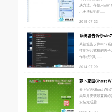
决方法，在使用win
示无法初始化.....
2019-07-22
系统城告诉你wi
系统城告诉你win7
性地将台式机的盖子
作系统的时.....
2014-07-29
萝卜家园Ghost Wi
萝卜家园Ghost W
类型并安装最兼容的
安装完成后.....
2020-12-03