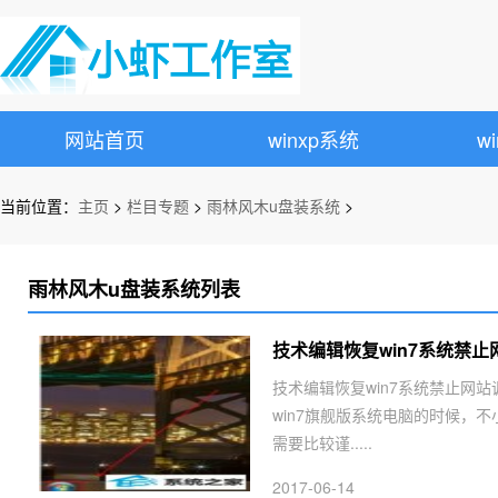
网站首页
winxp系统
w
当前位置：
主页
>
栏目专题
>
雨林风木u盘装系统
>
雨林风木u盘装系统列表
技术编辑恢复win7系统禁
技术编辑恢复win7系统禁止网
win7旗舰版系统电脑的时候，
需要比较谨.....
2017-06-14