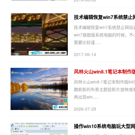
技术编辑恢复win7系统禁
技术编辑恢复win7系统禁止网
win7旗舰版系统电脑的时候，
需要比较谨.....
2017-06-14
风林火山win8.1笔记本制作版6
风林火山win8.1笔记本制作版64
趣崭新的布景主题投影片放映或者
再出现win.....
2026-07-29
操作win10系统电脑玩大型